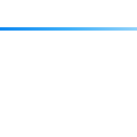
Каталог
Скидки
О нас
Новости
© 2026 Издательство «Статут»
ул. Лобачевского, 92, корп. 2
119454, г. Москва
+7 (495) 781-85-55