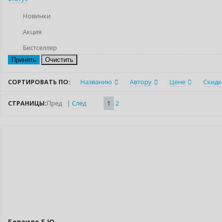
Новинки
Акция
Бестселлер
Очистить
СОРТИРОВАТЬ ПО:
Названию
Автору
Цене
Скидк
СТРАНИЦЫ:
Пред
|
След
1
2
Борзило Е.Ю.