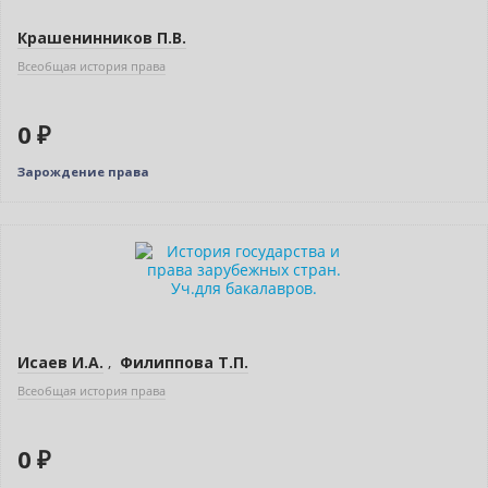
Крашенинников П.В.
Всеобщая история права
0 ₽
Зарождение права
Нет в наличии
Исаев И.А.
,
Филиппова Т.П.
Всеобщая история права
0 ₽