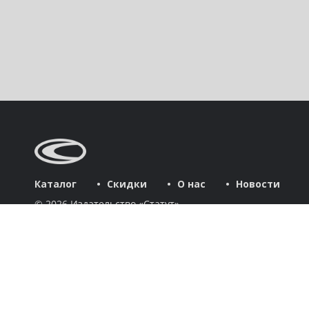
Каталог
Скидки
О нас
Новости
© 2026 Издательство «Статут»
ул. Лобачевского, 92, корп. 2
119454, г. Москва
+7 (495) 781-85-55
market@estatut.ru