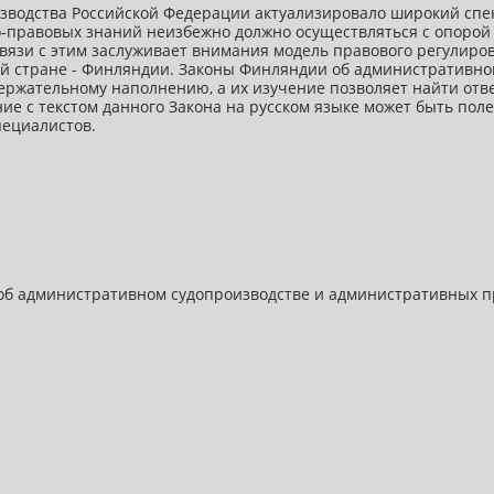
изводства Российской Федерации актуализировало широкий спек
-правовых знаний неизбежно должно осуществляться с опорой
вязи с этим заслуживает внимания модель правового регулиро
ей стране - Финляндии. Законы Финляндии об административно
ержательному наполнению, а их изучение позволяет найти отв
ие с текстом данного Закона на русском языке может быть пол
пециалистов.
об административном судопроизводстве и административных п