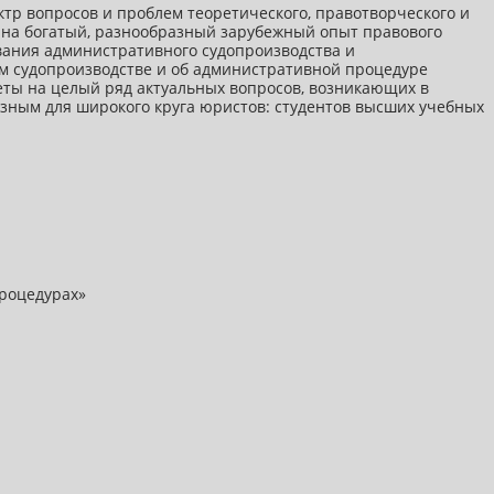
тр вопросов и проблем теоретического, правотворческого и
 на богатый, разнообразный зарубежный опыт правового
вания административного судопроизводства и
м судопроизводстве и об административной процедуре
еты на целый ряд актуальных вопросов, возникающих в
езным для широкого круга юристов: студентов высших учебных
роцедурах»