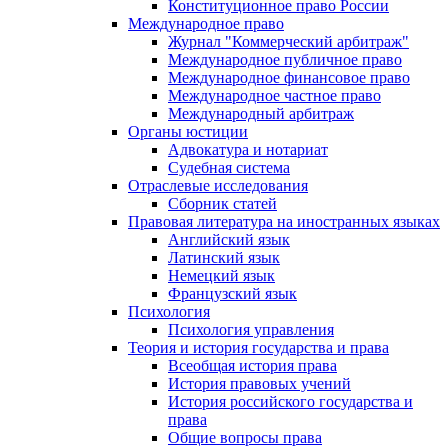
Конституционное право России
Международное право
Журнал "Коммерческий арбитраж"
Международное публичное право
Международное финансовое право
Международное частное право
Международный арбитраж
Органы юстиции
Адвокатура и нотариат
Судебная система
Отраслевые исследования
Сборник статей
Правовая литература на иностранных языках
Английский язык
Латинский язык
Немецкий язык
Французский язык
Психология
Психология управления
Теория и история государства и права
Всеобщая история права
История правовых учений
История российского государства и
права
Общие вопросы права