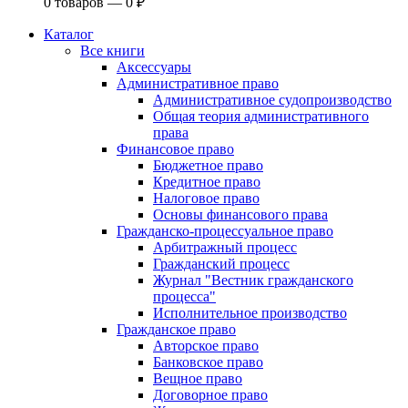
0
товаров —
0
₽
Каталог
Все книги
Аксессуары
Административное право
Административное судопроизводство
Общая теория административного
права
Финансовое право
Бюджетное право
Кредитное право
Налоговое право
Основы финансового права
Гражданско-процессуальное право
Арбитражный процесс
Гражданский процесс
Журнал "Вестник гражданского
процесса"
Исполнительное производство
Гражданское право
Авторское право
Банковское право
Вещное право
Договорное право