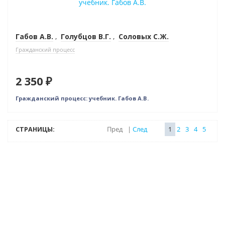
Габов А.В.
,
Голубцов В.Г.
,
Соловых С.Ж.
Гражданский процесс
2 350 ₽
Гражданский процесс: учебник. Габов А.В.
СТРАНИЦЫ:
Пред
|
След
1
2
3
4
5