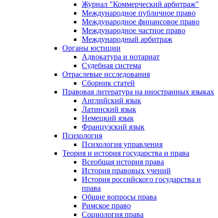
Журнал "Коммерческий арбитраж"
Международное публичное право
Международное финансовое право
Международное частное право
Международный арбитраж
Органы юстиции
Адвокатура и нотариат
Судебная система
Отраслевые исследования
Сборник статей
Правовая литература на иностранных языках
Английский язык
Латинский язык
Немецкий язык
Французский язык
Психология
Психология управления
Теория и история государства и права
Всеобщая история права
История правовых учений
История российского государства и
права
Общие вопросы права
Римское право
Социология права