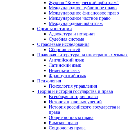
Журнал "Коммерческий арбитраж"
Международное публичное право
Международное финансовое право
Международное частное право
Международный арбитраж
Органы юстиции
Адвокатура и нотариат
Судебная система
Отраслевые исследования
Сборник статей
Правовая литература на иностранных языках
Английский язык
Латинский язык
Немецкий язык
Французский язык
Психология
Психология управления
Теория и история государства и права
Всеобщая история права
История правовых учений
История российского государства и
права
Общие вопросы права
Римское право
Социология права