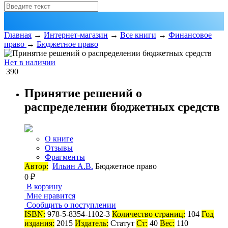
Главная
→
Интернет-магазин
→
Все книги
→
Финансовое
право
→
Бюджетное право
Нет в наличии
390
Принятие решений о
распределении бюджетных средств
О книге
Отзывы
Фрагменты
Автор:
Ильин А.В.
Бюджетное право
0 ₽
В корзину
Мне нравится
Сообщить о поступлении
ISBN:
978-5-8354-1102-3
Количество страниц:
104
Год
издания:
2015
Издатель:
Статут
Ст:
40
Вес:
110