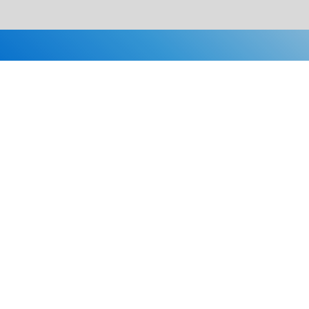
Каталог
Скидки
О нас
Новости
© 2026 Издательство «Статут»
ул. Лобачевского, 92, корп. 2
119454, г. Москва
+7 (495) 781-85-55