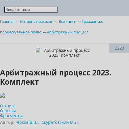
Главная
→
Интернет-магазин
→
Все книги
→
Гражданско-
процессуальное право
→
Арбитражный процесс
–10% (скидка 304 ₽)
2223
Новинка
Новое издание
Арбитражный процесс 2023.
Комплект
О книге
Отзывы
Фрагменты
Автор:
Ярков В.В.
,
Скуратовский М.Л.