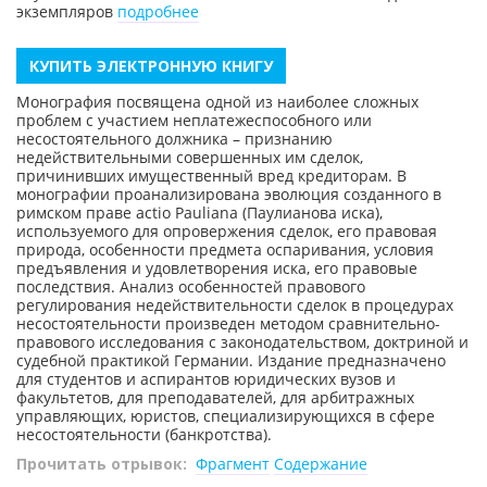
экземпляров
подробнее
КУПИТЬ ЭЛЕКТРОННУЮ КНИГУ
Монография посвящена одной из наиболее сложных
проблем с участием неплатежеспособного или
несостоятельного должника – признанию
недействительными совершенных им сделок,
причинивших имущественный вред кредиторам. В
монографии проанализирована эволюция созданного в
римском праве actio Pauliana (Паулианова иска),
используемого для опровержения сделок, его правовая
природа, особенности предмета оспаривания, условия
предъявления и удовлетворения иска, его правовые
последствия. Анализ особенностей правового
регулирования недействительности сделок в процедурах
несостоятельности произведен методом сравнительно-
правового исследования с законодательством, доктриной и
судебной практикой Германии. Издание предназначено
для студентов и аспирантов юридических вузов и
факультетов, для преподавателей, для арбитражных
управляющих, юристов, специализирующихся в сфере
несостоятельности (банкротства).
Прочитать отрывок:
Фрагмент
Содержание