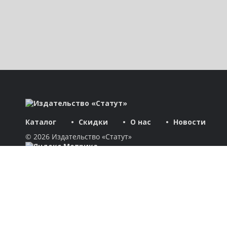
Каталог
Скидки
О нас
Новости
© 2026 Издательство «Статут»
ул. Лобачевского, 92, корп. 2
119454, г. Москва
+7 (495) 781-85-55
market@estatut.ru
Издательство