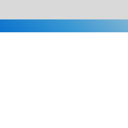
Каталог
Скидки
О нас
Новости
© 2026 Издательство «Статут»
ул. Лобачевского, 92, корп. 2
119454, г. Москва
+7 (495) 781-85-55