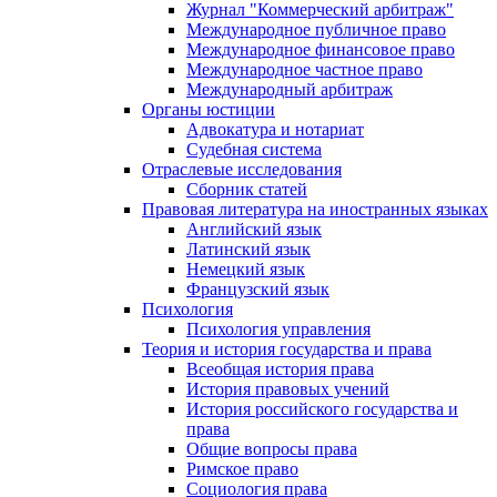
Журнал "Коммерческий арбитраж"
Международное публичное право
Международное финансовое право
Международное частное право
Международный арбитраж
Органы юстиции
Адвокатура и нотариат
Судебная система
Отраслевые исследования
Сборник статей
Правовая литература на иностранных языках
Английский язык
Латинский язык
Немецкий язык
Французский язык
Психология
Психология управления
Теория и история государства и права
Всеобщая история права
История правовых учений
История российского государства и
права
Общие вопросы права
Римское право
Социология права