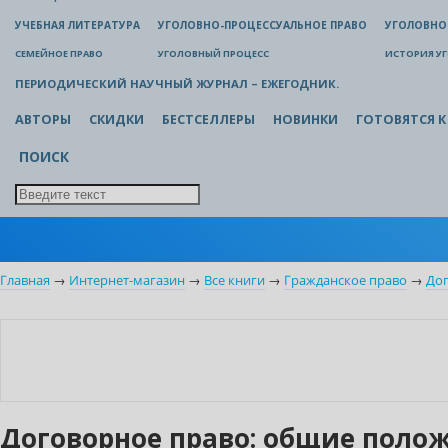
УЧЕБНАЯ ЛИТЕРАТУРА
УГОЛОВНО-ПРОЦЕССУАЛЬНОЕ ПРАВО
УГОЛОВНО
СЕМЕЙНОЕ ПРАВО
УГОЛОВНЫЙ ПРОЦЕСС
ИСТОРИЯ У
ПЕРИОДИЧЕСКИЙ НАУЧНЫЙ ЖУРНАЛ – ЕЖЕГОДНИК.
АВТОРЫ
СКИДКИ
БЕСТСЕЛЛЕРЫ
НОВИНКИ
ГОТОВЯТСЯ К
ПОИСК
Главная
→
Интернет-магазин
→
Все книги
→
Гражданское право
→
До
Новинка
Бестселлер
Нет в наличии
Договорное право: общие положен