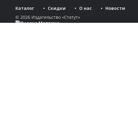
Каталог
Скидки
О нас
Новости
© 2026 Издательство «Статут»
ул. Лобачевского, 92, корп. 2
119454, г. Москва
+7 (495) 781-85-55
market@estatut.ru
Издательство
Дорогие друзья и уважаемые партнеры! Мы рады приветство
Каталог
Авторы
Скидки
Бестселлеры
Новинки
Готовятся к выходу