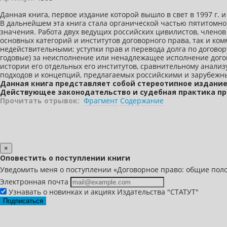
Данная книга, первое издание которой вышло в свет в 1997 г.
В дальнейшем эта книга стала органической частью пятитомног
значения. Работа двух ведущих российских цивилистов, членов
основных категорий и институтов договорного права, так и к
недействительными; уступки прав и перевода долга по договор
годовые) за неисполнение или ненадлежащее исполнение догов
истории его отдельных его институтов, сравнительному анали
подходов и концепций, предлагаемых российскими и зарубеж
Данная книга представляет собой стереотипное издание 
Действующее законодательство и судебная практика при
Прочитать отрывок:
Фрагмент
Содержание
×
Оповестить о поступлении книги
Уведомить меня о поступлении «Договорное право: общие положе
Электронная почта
Узнавать о новинках и акциях Издательства "СТАТУТ"
Подписаться