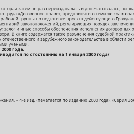
 и которая затем не раз переиздавалась и допечатывалась, вош
о труда «Договорное право», предпринятого теми же соавторам
 рабочей группы по подготовке проекта действующего Гражданс
омментарий законоположений, регулирующих порядок заключени
у; залог и иные способы обеспечения исполнения договорных об
ора. В книге содержатся также разъяснения судебной практики
зу отечественного и зарубежного законодательства в области 
ными учеными.
2000 года.
водится по стостоянию на 1 января 2000 года/
ния. – 4-е изд. (печатается по изданию 2000 года). «Серия Зо