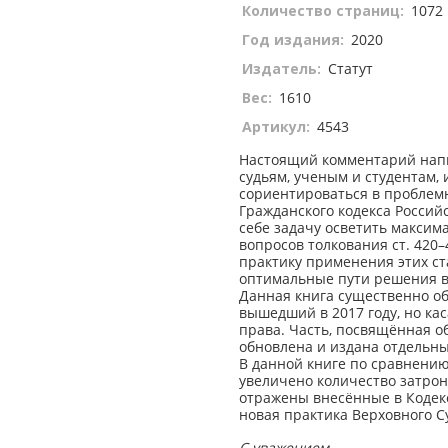
Количество страниц:
1072
Год издания:
2020
Издатель:
Статут
Вес:
1610
Артикул:
4543
Настоящий комментарий напи
судьям, ученым и студентам
сориентироваться в пробле
Гражданского кодекса Россий
себе задачу осветить макси
вопросов толкования ст. 420
практику применения этих с
оптимальные пути решения 
Данная книга существенно об
вышедший в 2017 году, но ка
права. Часть, посвящённая о
обновлена и издана отдельн
В данной книге по сравнению
увеличено количество затрон
отражены внесённые в Кодекс
новая практика Верховного С
С уважением,