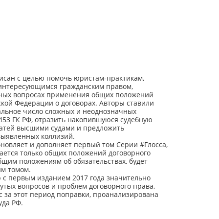
сан с целью помочь юристам-практикам,
, интересующимся гражданским правом,
мных вопросах применения общих положений
ской Федерации о договорах. Авторы ставили
мальное число сложных и неоднозначных
–453 ГК РФ, отразить накопившуюся судебную
татей высшими судами и предложить
выявленных коллизий.
новляет и дополняет первый том Серии #Глосса,
сается только общих положений договорного
бщим положениям об обязательствах, будет
ым томом.
 с первым изданием 2017 года значительно
утых вопросов и проблем договорного права,
 за этот период поправки, проанализирована
уда РФ.