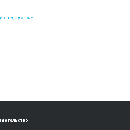
ент
Содержание
здательство