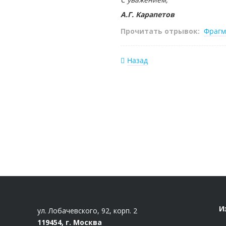
А.Г. Карапетов
Прочитать отрывок:
Фрагм
Назад
И
ул. Лобачевского, 92, корп. 2
119454, г. Москва