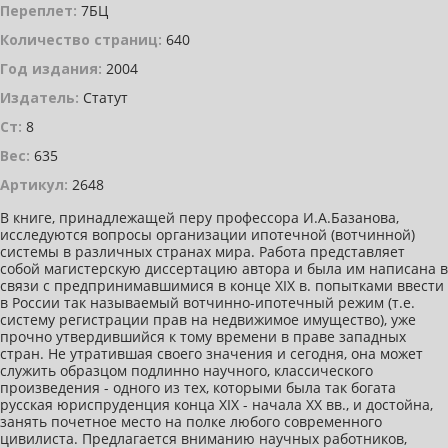
Переплет:
7БЦ
Количество страниц:
640
Год издания:
2004
Издатель:
Статут
Ст:
8
Вес:
635
Артикул:
2648
В книге, принадлежащей перу профессора И.А.Базанова,
исследуются вопросы организации ипотечной (вотчинной)
системы в различных странах мира. Работа представляет
собой магистерскую диссертацию автора и была им написана в
связи с предпринимавшимися в конце XIX в. попытками ввести
в России так называемый вотчинно-ипотечный режим (т.е.
систему регистрации прав на недвижимое имущество), уже
прочно утвердившийся к тому времени в праве западных
стран. Не утратившая своего значения и сегодня, она может
служить образцом подлинно научного, классического
произведения - одного из тех, которыми была так богата
русская юриспруденция конца XIX - начала XX вв., и достойна,
занять почетное место на полке любого современного
цивилиста. Предлагается вниманию научных работников,