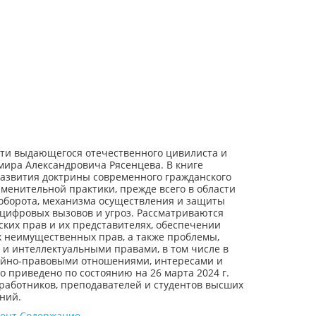
ти выдающегося отечественного цивилиста и
мира Александровича Рясенцева. В книге
азвития доктрины современного гражданского
менительной практики, прежде всего в области
оборота, механизма осуществления и защиты
 цифровых вызовов и угроз. Рассматриваются
ских прав и их представителях, обеспечении
 неимущественных прав, а также проблемы,
 и интеллектуальными правами, в том числе в
ейно-правовыми отношениями, интересами и
о приведено по состоянию на 26 марта 2024 г.
работников, преподавателей и студентов высших
ний.
ент
Содержание