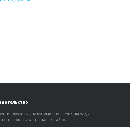
здательство
орогие друзья и уважаемые партнеры! Мы рады
риветствовать вас на нашем сайте.