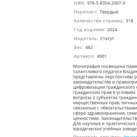
ISBN:
978-5-8354-2007-0
Переплет:
Твердый
Количество страниц:
318
Год издания:
2024
Издатель:
Статут
Вес:
482
Артикул:
4901
Монография посвящена памя
талантливого педагога Влади
представлены перспективы р
законодательства и правопри
цифровизации гражданского 
гражданских прав в условиях
вопросы о субъектах граждан
имущественных прав, личных
связанные с обязательствами
сфере здравоохранения, сем
ценностями. Законодательств
Для научных и практических 
юридических учебных заведе
Прочитать отрывок:
Фрагм