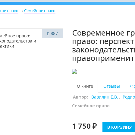
кое право
→
Семейное право
Современное гр
887
право: перспек
законодательст
правоприменит
О книге
Отзывы
Ф
Автор:
Вавилин Е.В.
,
Родио
Семейное право
1 750 ₽
В КОРЗИНУ