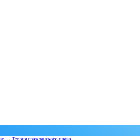
во
→
Теория гражданского права