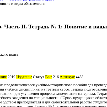
. Часть II. Тетрадь № 1: Понятие и виды
ского права
ния:
2019
Издатель:
Статут
Вес:
216
Артикул:
4438
 из продолжающегося учебно-методического пособия для проведе
ения учебной дисциплины на третьем курсе. Тетрадь подготовлен
ехники для улучшения процесса запоминания материала. Тетрад
бного заведения по специальности «Юрис- пруденция»в области
водством преподавателя и для самостоятельной работы студенто
гражданском праве. Тетрадь № 1 содержит первые четыре темы о