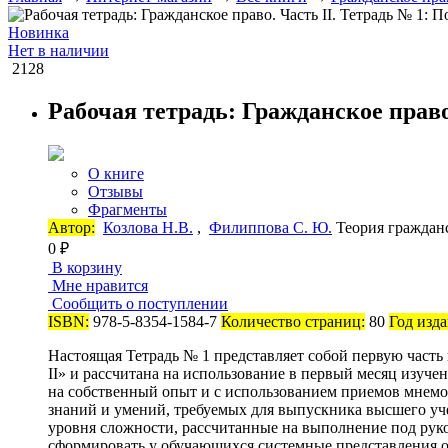
Новинка
Нет в наличии
2128
Рабочая тетрадь: Гражданское право
О книге
Отзывы
Фрагменты
Автор:
Козлова Н.В.
,
Филиппова С. Ю.
Теория граждан
0 ₽
В корзину
Мне нравится
Сообщить о поступлении
ISBN:
978-5-8354-1584-7
Количество страниц:
80
Год изда
Настоящая Тетрадь № 1 представляет собой первую часть
II» и рассчитана на использование в первый месяц изуч
на собственный опыт и с использованием приемов мнемот
знаний и умений, требуемых для выпускника высшего уче
уровня сложности, рассчитанные на выполнение под руко
сформировать у обучающихся системные представления о 