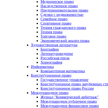
Медицинское право
Наследственное право
Предпринимательское право
Сделки с недвижимостью
Семейное право
Спортивное право
Теория гражданского права
Теория права
Торговое право
Экономический анализ права
Художественная литература
Биографии
Литературоведение
Российская проза
Хореография
Информатика
Компьютерная математика
Конституционное право
Государственное управление
Конституционное право зарубежных ст
Конституционное право России
Международное право
Журнал "Коммерческий арбитраж"
Международное публичное право
Международное финансовое право