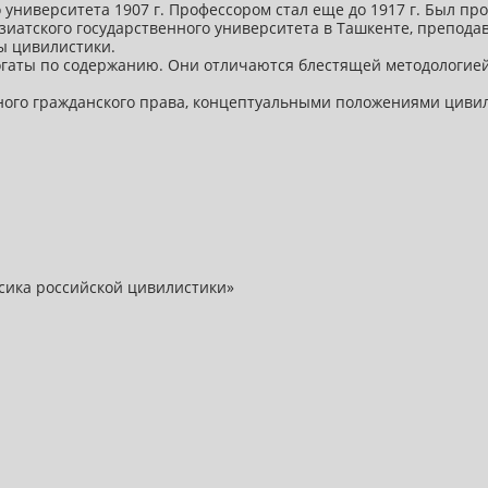
 университета 1907 г. Профессором стал еще до 1917 г. Был п
азиатского государственного университета в Ташкенте, препода
ы цивилистики.
огаты по содержанию. Они отличаются блестящей методологией
ного гражданского права, концептуальными положениями цивили
сика российской цивилистики»