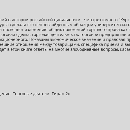
ий в истории российской цивилистики - четырехтомного "Курс
 Курса сделали его непревзойденным образцом университетског
са посвящен изложению общих положений торгового права как 
торговая сделка, торговая деятельность, торговое предприятие
и акционерного. Показаны экономическое значение и правовая 
внешние отношения между товарищами, специфика приема и вых
ет в этой книге ответы на многие злободневные вопросы, ка
дение. Торговые деятели. Тираж 2»