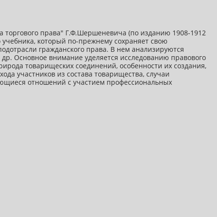
а торгового права" Г.Ф.Шершеневича (по изданию 1908-1912
о учебника, который по-прежнему сохраняет свою
подотрасли гражданского права. В нем анализируются
 и др. Основное внимание уделяется исследованию правового
природа товарищеских соединений, особенности их создания,
ода участников из состава товарищества, случаи
сающиеся отношений с участием профессиональных