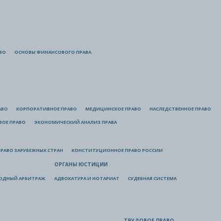
ВО
ОСНОВЫ ФИНАНСОВОГО ПРАВА
АВО
КОРПОРАТИВНОЕ ПРАВО
МЕДИЦИНСКОЕ ПРАВО
НАСЛЕДСТВЕННОЕ ПРАВО
ВОЕ ПРАВО
ЭКОНОМИЧЕСКИЙ АНАЛИЗ ПРАВА
РАВО ЗАРУБЕЖНЫХ СТРАН
КОНСТИТУЦИОННОЕ ПРАВО РОССИИ
ОРГАНЫ ЮСТИЦИИ
ОДНЫЙ АРБИТРАЖ
АДВОКАТУРА И НОТАРИАТ
СУДЕБНАЯ СИСТЕМА
ТРУДОВОЕ ПРАВО