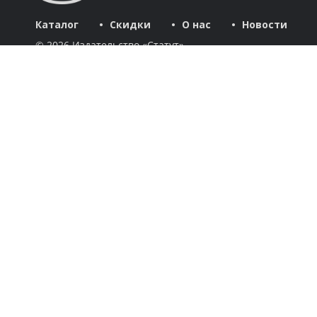
Каталог
Скидки
О нас
Новости
© 2026 Издательство «Статут»
ул. Лобачевского, 92, корп. 2
119454, г. Москва
+7 (495) 781-85-55
market@estatut.ru
Издательство
Дорогие друзья и уважаемые партнеры! Мы рады приветство
Каталог
Авторы
Скидки
Бестселлеры
Новинки
Готовятся к выходу