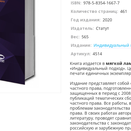
ISBN:
978-5-8354-1667-7
Количество страниц:
461
Год издания:
2020
Издатель:
Статут
Вес:
565
Издание:
Индивидуальный 
Артикул:
4514
Книга издается в
мягкой ла
«Индивидуальный подход». Ц
печати единичных экземпля
Издание представляет собой 
частного права, подготовлен
защищенных в период с 2008 
публикаций тематических сб
частного права. Все работы,
проблемам законодательства
права. В своих работах авто
литературу, проводят сравн
законодательства с законода
российскую и зарубежную пр