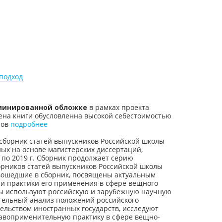
подход
минированной обложке
в рамках проекта
ена книги обусловленна высокой себестоимостью
ров
подробнее
сборник статей выпускников Российской школы
ных на основе магистерских диссертаций,
по 2019 г. Сборник продолжает серию
орников статей выпускников Российской школы
 вошедшие в сборник, посвящены актуальным
 и практики его применения в сфере вещного
ры используют российскую и зарубежную научную
ительный анализ положений российского
тельством иностранных государств, исследуют
авоприменительную практику в сфере вещно-