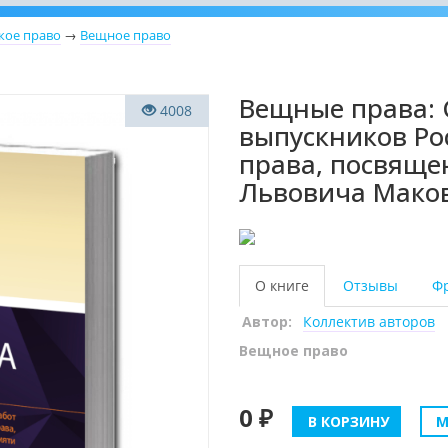
кое право
→
Вещное право
Вещные права: 
4008
выпускников Ро
права, посвяще
Львовича Мако
О книге
Отзывы
Ф
Автор:
Коллектив авторов
Вещное право
0 ₽
В КОРЗИНУ
М