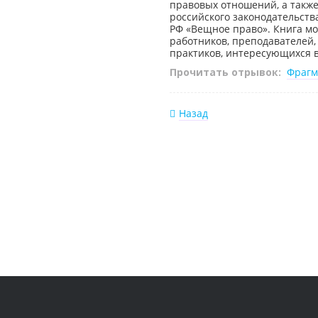
правовых отношений, а такж
российского законодательств
РФ «Вещное право». Книга мо
работников, преподавателей, 
практиков, интересующихся
Прочитать отрывок:
Фрагм
Назад