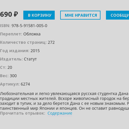
690 ₽
В КОРЗИНУ
МНЕ НРАВИТСЯ
СООБЩИ
ISBN:
978-5-91581-005-0
Переплет:
Обложка
Количество страниц:
272
Год издания:
2015
Издатель:
Статут
Ст:
20
Вес:
300
Артикул:
6274
Любознательная и легко увлекающаяся русская студентка Дана С
традиции местных жителей. Вскоре живописный городок на бер
заходит в тупик, и за дело берется Дана с ее новым знакомым.
таинственный мир Японии и японцев. Он не оставит равнодушн
Прочитать отрывок:
Содержание