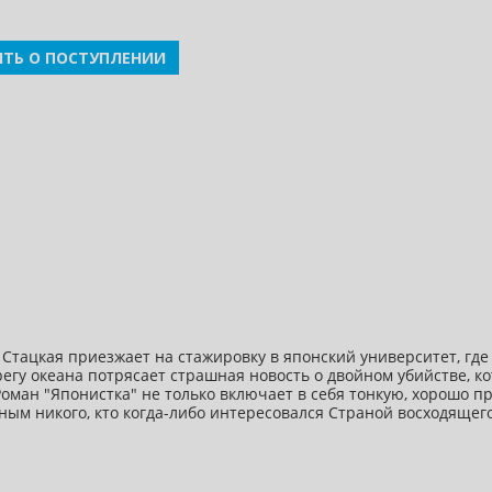
ТЬ О ПОСТУПЛЕНИИ
тацкая приезжает на стажировку в японский университет, где и
егу океана потрясает страшная новость о двойном убийстве, к
 Роман "Японистка" не только включает в себя тонкую, хорошо 
ым никого, кто когда-либо интересовался Страной восходящего