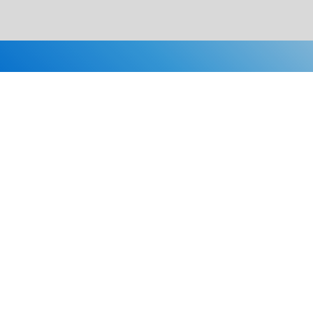
Каталог
Скидки
О нас
Новости
© 2026 Издательство «Статут»
ул. Лобачевского, 92, корп. 2
119454, г. Москва
+7 (495) 781-85-55