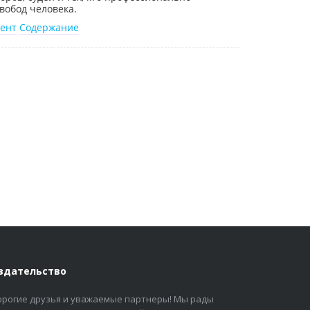
вобод человека.
ент
Содержание
здательство
орогие друзья и уважаемые партнеры! Мы рады