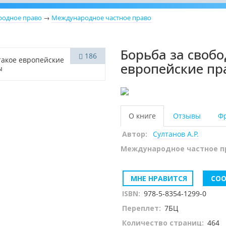
одное право
→
Международное частное право
Борьба за свобо
186
европейские пр
О книге
Отзывы
Ф
Автор:
Султанов А.Р.
Международное частное п
МНЕ НРАВИТСЯ
СОО
ISBN:
978-5-8354-1299-0
Переплет:
7БЦ
Количество страниц:
464