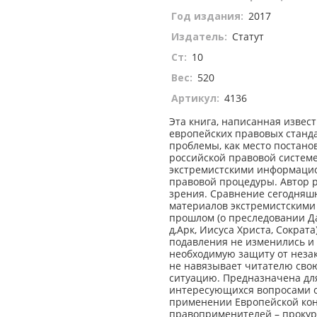
Год издания:
2017
Издатель:
Статут
Ст:
10
Вес:
520
Артикул:
4136
Эта книга, написанная изве
европейских правовых станда
проблемы, как место постано
российской правовой системе
экстремистскими информаци
правовой процедуры. Автор р
зрения. Сравнение сегодняш
материалов экстремистскими
прошлом (о преследовании Д
д,Арк, Иисуса Христа, Сократ
подавления не изменились и
необходимую защиту от неза
не навязывает читателю свою
ситуацию. Предназначена для
интересующихся вопросами о
применении Европейской конв
правоприменителей – прокуро