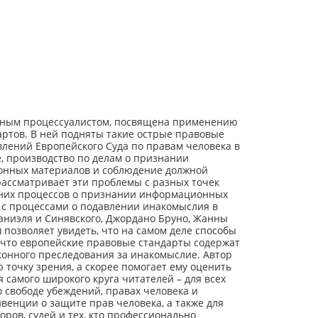
стным процессуалистом, посвящена применению
ртов. В ней подняты такие острые правовые
влений Европейского Суда по правам человека в
, производство по делам о признании
онных материалов и соблюдение должной
ассматривает эти проблемы с разных точек
них процессов о признании информационных
 с процессами о подавлении инакомыслия в
аниэля и Синявского, Джордано Бруно, Жанны
а) позволяет увидеть, что на самом деле способы
 что европейские правовые стандарты содержат
конного преследования за инакомыслие. Автор
 точку зрения, а скорее помогает ему оценить
 самого широкого круга читателей – для всех
 свободе убеждений, правах человека и
енции о защите прав человека, а также для
ров, судей и тех, кто профессионально