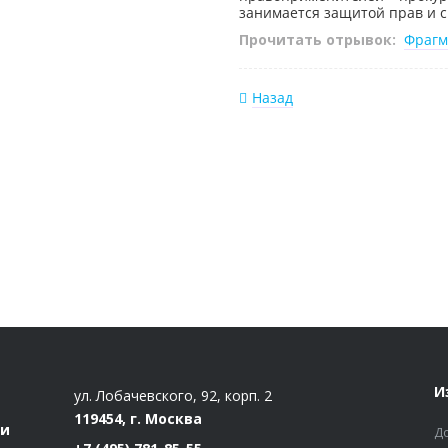
занимается защитой прав и с
Прочитать отрывок:
Фрагм
Назад
И
ул. Лобачевского, 92, корп. 2
119454, г. Москва
ти
Д