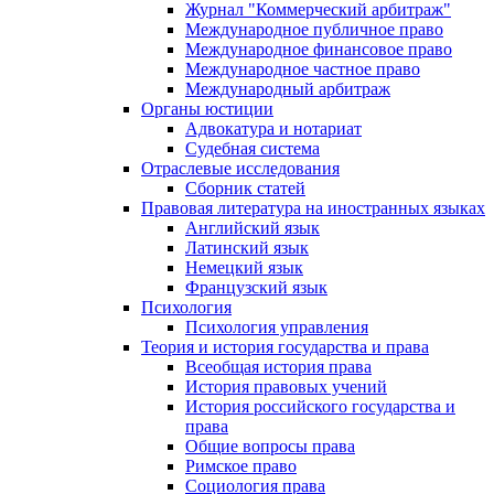
Журнал "Коммерческий арбитраж"
Международное публичное право
Международное финансовое право
Международное частное право
Международный арбитраж
Органы юстиции
Адвокатура и нотариат
Судебная система
Отраслевые исследования
Сборник статей
Правовая литература на иностранных языках
Английский язык
Латинский язык
Немецкий язык
Французский язык
Психология
Психология управления
Теория и история государства и права
Всеобщая история права
История правовых учений
История российского государства и
права
Общие вопросы права
Римское право
Социология права