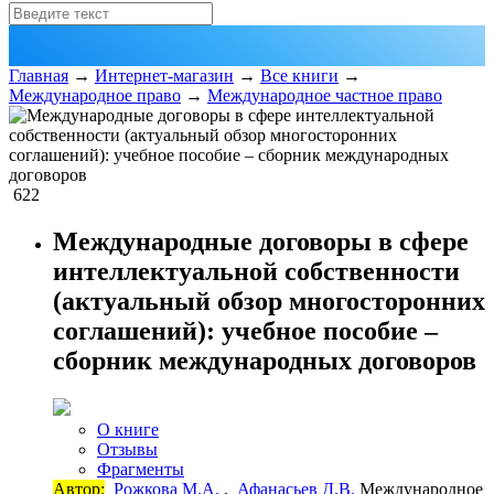
Главная
→
Интернет-магазин
→
Все книги
→
Международное право
→
Международное частное право
622
Международные договоры в сфере
интеллектуальной собственности
(актуальный обзор многосторонних
соглашений): учебное пособие –
сборник международных договоров
О книге
Отзывы
Фрагменты
Автор:
Рожкова М.А.
,
Афанасьев Д.В.
Международное