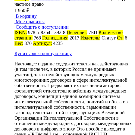
частное право
1 950 ₽
В корзину
Мне нравится
Сообщить о поступлении
ISBN:
978-5-8354-1392-8
Переплет:
7БЦ
Количество
страниц:
768
Год издания:
2017
Издатель:
Статут
Ст:
6
Вес:
870
Артикул:
4235
Купить электронную книгу
Настоящее издание содержит тексты как действующих
(в том числе тех, в которых Россия не принимает
участие), так и недействующих международных
многосторонних договоров в сфере интеллектуальной
собственности. Предваряют их пояснения авторов-
составителей относительно действия международных
договоров, концепции единой всемирной системы
интеллектуальной собственности, понятий и объектов
интеллектуальной собственности, гармонизации
законодательства в этой сфере, функциях Всемирной
Организации Интеллектуальной Собственности в
отношении международных договоров, международных
договоров в цифровую эпоху. Это пособие выходит в
серии «IP Digital Law», основанной IP CLUB –