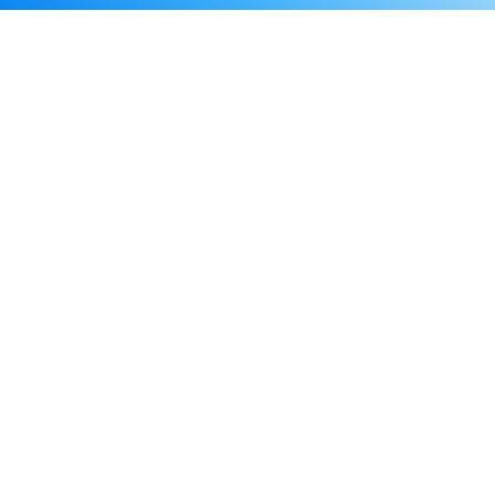
Каталог
Скидки
О нас
Новости
© 2026 Издательство «Статут»
ул. Лобачевского, 92, корп. 2
119454, г. Москва
+7 (495) 781-85-55
market@estatut.ru
Издательство