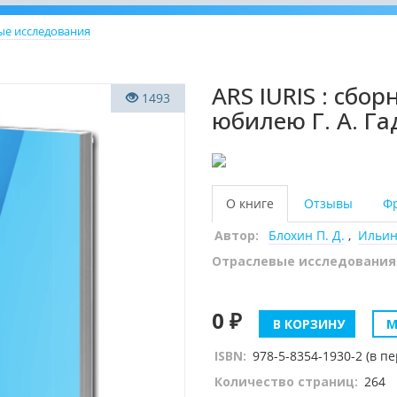
ые исследования
ARS IURIS : сбо
1493
юбилею Г. А. Г
О книге
Отзывы
Ф
Автор:
Блохин П. Д.
,
Ильин
Отраслевые исследования
0 ₽
В КОРЗИНУ
М
ISBN:
978-5-8354-1930-2 (в пе
Количество страниц:
264