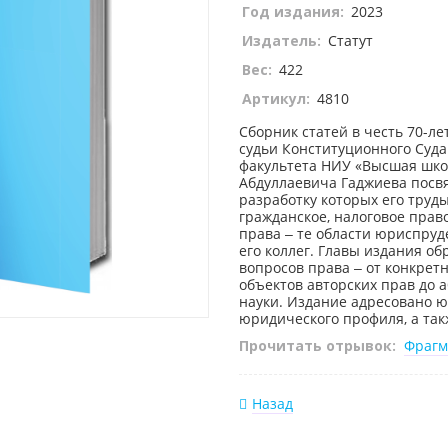
Год издания:
2023
Издатель:
Статут
Вес:
422
Артикул:
4810
Сборник статей в честь 70-ле
судьи Конституционного Суда
факультета НИУ «Высшая школ
Абдуллаевича Гаджиева посв
разработку которых его труд
гражданское, налоговое прав
права ‒ те области юриспруд
его коллег. Главы издания о
вопросов права ‒ от конкрет
объектов авторских прав до
науки. Издание адресовано ю
юридического профиля, а так
Прочитать отрывок:
Фрагм
Назад