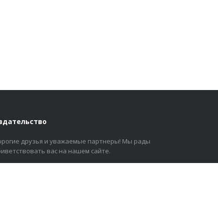
здательство
орогие друзья и уважаемые партнеры! Мы рады
риветствовать вас на нашем сайте.