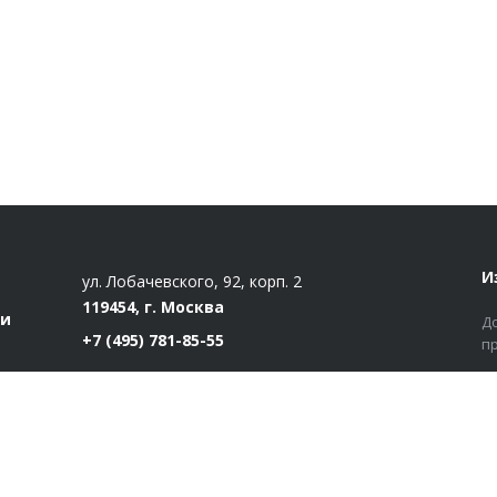
И
ул. Лобачевского, 92, корп. 2
119454, г. Москва
ти
Д
+7 (495) 781-85-55
п
market@estatut.ru