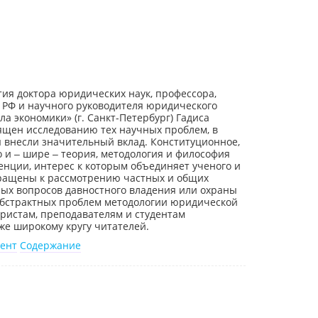
тия доктора юридических наук, профессора,
 РФ и научного руководителя юридического
а экономики» (г. Санкт-Петербург) Гадиса
ящен исследованию тех научных проблем, в
ы внесли значительный вклад. Конституционное,
о и ‒ шире ‒ теория, методология и философия
енции, интерес к которым объединяет ученого и
бращены к рассмотрению частных и общих
ных вопросов давностного владения или охраны
 абстрактных проблем методологии юридической
ристам, преподавателям и студентам
же широкому кругу читателей.
ент
Содержание