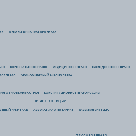
ВО
ОСНОВЫ ФИНАНСОВОГО ПРАВА
АВО
КОРПОРАТИВНОЕ ПРАВО
МЕДИЦИНСКОЕ ПРАВО
НАСЛЕДСТВЕННОЕ ПРАВО
ВОЕ ПРАВО
ЭКОНОМИЧЕСКИЙ АНАЛИЗ ПРАВА
РАВО ЗАРУБЕЖНЫХ СТРАН
КОНСТИТУЦИОННОЕ ПРАВО РОССИИ
ОРГАНЫ ЮСТИЦИИ
ОДНЫЙ АРБИТРАЖ
АДВОКАТУРА И НОТАРИАТ
СУДЕБНАЯ СИСТЕМА
ТРУДОВОЕ ПРАВО