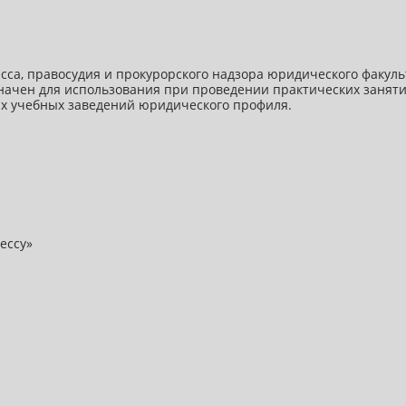
сса, правосудия и прокурорского надзора юридического факул
чен для использования при проведении практических занятий 
их учебных заведений юридического профиля.
ессу»