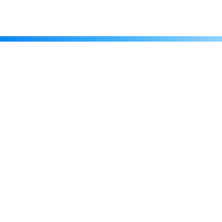
Каталог
Скидки
О нас
Новости
© 2026 Издательство «Статут»
ул. Лобачевского, 92, корп. 2
119454, г. Москва
+7 (495) 781-85-55