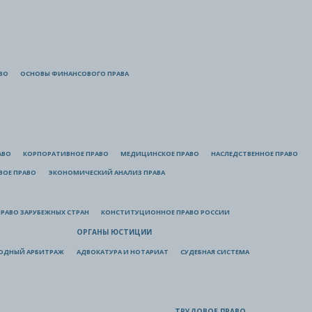
ВО
ОСНОВЫ ФИНАНСОВОГО ПРАВА
АВО
КОРПОРАТИВНОЕ ПРАВО
МЕДИЦИНСКОЕ ПРАВО
НАСЛЕДСТВЕННОЕ ПРАВО
ВОЕ ПРАВО
ЭКОНОМИЧЕСКИЙ АНАЛИЗ ПРАВА
РАВО ЗАРУБЕЖНЫХ СТРАН
КОНСТИТУЦИОННОЕ ПРАВО РОССИИ
ОРГАНЫ ЮСТИЦИИ
ОДНЫЙ АРБИТРАЖ
АДВОКАТУРА И НОТАРИАТ
СУДЕБНАЯ СИСТЕМА
ТРУДОВОЕ ПРАВО