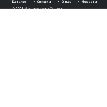
Каталог
Скидки
О нас
Новости
© 2026 Издательство «Статут»
ул. Лобачевского, 92, корп. 2
119454, г. Москва
+7 (495) 781-85-55
market@estatut.ru
Издательство
Дорогие друзья и уважаемые партнеры! Мы рады приветство
Каталог
Авторы
Скидки
Бестселлеры
Новинки
Готовятся к выходу
Новости