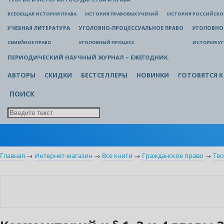
ВСЕОБЩАЯ ИСТОРИЯ ПРАВА
ИСТОРИЯ ПРАВОВЫХ УЧЕНИЙ
ИСТОРИЯ РОССИЙСКОГ
УЧЕБНАЯ ЛИТЕРАТУРА
УГОЛОВНО-ПРОЦЕССУАЛЬНОЕ ПРАВО
УГОЛОВНО
СЕМЕЙНОЕ ПРАВО
УГОЛОВНЫЙ ПРОЦЕСС
ИСТОРИЯ У
ПЕРИОДИЧЕСКИЙ НАУЧНЫЙ ЖУРНАЛ – ЕЖЕГОДНИК.
АВТОРЫ
СКИДКИ
БЕСТСЕЛЛЕРЫ
НОВИНКИ
ГОТОВЯТСЯ К
ПОИСК
Главная
→
Интернет-магазин
→
Все книги
→
Гражданское право
→
Тео
Бестселлер
Нет в наличии