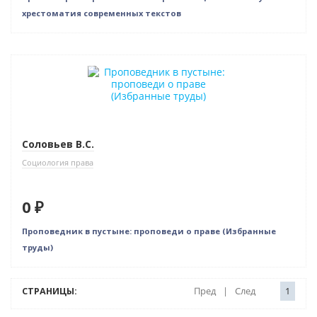
хрестоматия современных текстов
Нет в наличии
Соловьев В.С.
Социология права
0 ₽
Проповедник в пустыне: проповеди о праве (Избранные
труды)
СТРАНИЦЫ:
Пред
|
След
1