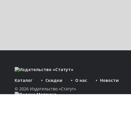
Каталог
Скидки
О нас
Новости
© 2026 Издательство «Статут»
ул. Лобачевского, 92, корп. 2
119454, г. Москва
+7 (495) 781-85-55
market@estatut.ru