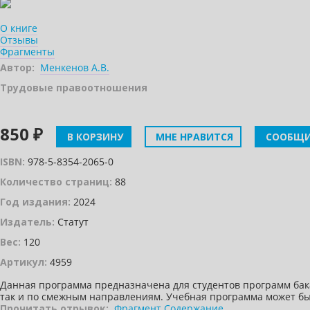
О книге
Отзывы
Фрагменты
Автор:
Менкенов А.В.
Трудовые правоотношения
850 ₽
В КОРЗИНУ
МНЕ НРАВИТСЯ
СООБЩИ
ISBN:
978-5-8354-2065-0
Количество страниц:
88
Год издания:
2024
Издатель:
Статут
Вес:
120
Артикул:
4959
Данная программа предназначена для студентов программ бак
так и по смежным направлениям. Учебная программа может бы
Прочитать отрывок:
Фрагмент
Содержание