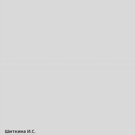
–10% (скидка 1350 ₽)
Новинка
Новое издание
Шиткина И.С.