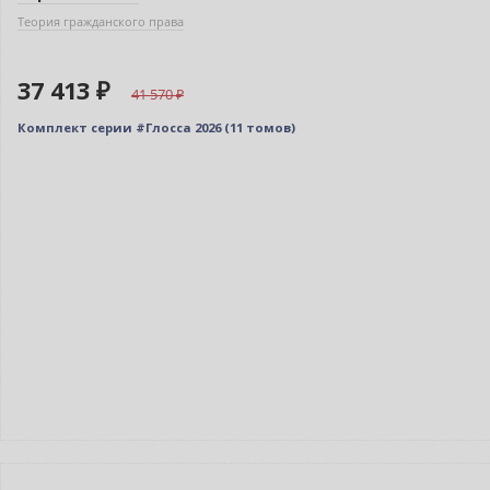
Теория гражданского права
37 413 ₽
41 570
Комплект серии #Глосса 2026 (11 томов)
–10% (скидка 879 ₽)