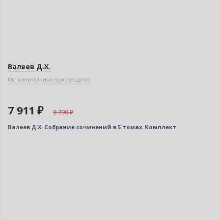
Новинка
Валеев Д.Х.
Исполнительное производство
7 911 ₽
8 790
Валеев Д.Х. Собрание сочинений в 5 томах. Комплект