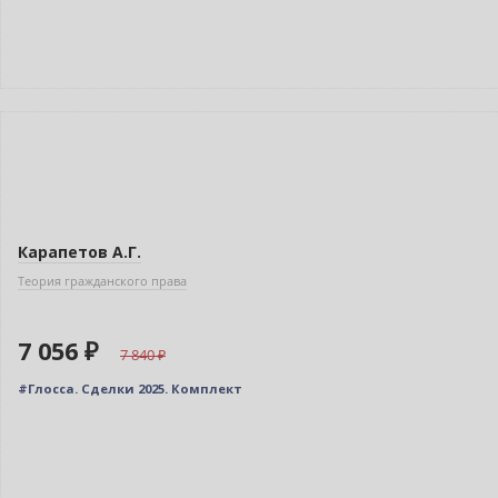
–10% (скидка 784 ₽)
Новинка
Карапетов А.Г.
Теория гражданского права
7 056 ₽
7 840
#Глосса. Сделки 2025. Комплект