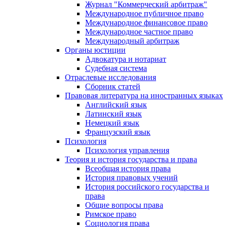
Журнал "Коммерческий арбитраж"
Международное публичное право
Международное финансовое право
Международное частное право
Международный арбитраж
Органы юстиции
Адвокатура и нотариат
Судебная система
Отраслевые исследования
Сборник статей
Правовая литература на иностранных языках
Английский язык
Латинский язык
Немецкий язык
Французский язык
Психология
Психология управления
Теория и история государства и права
Всеобщая история права
История правовых учений
История российского государства и
права
Общие вопросы права
Римское право
Социология права