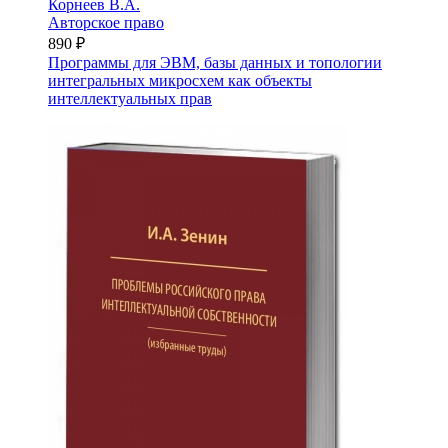
Корнеев В.А.
Авторское право
890 ₽
Программы для ЭВМ, базы данных и топологии
интегральных микросхем как объекты
интеллектуальных прав