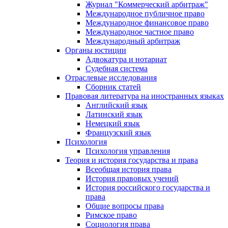
Журнал "Коммерческий арбитраж"
Международное публичное право
Международное финансовое право
Международное частное право
Международный арбитраж
Органы юстиции
Адвокатура и нотариат
Судебная система
Отраслевые исследования
Сборник статей
Правовая литература на иностранных языках
Английский язык
Латинский язык
Немецкий язык
Французский язык
Психология
Психология управления
Теория и история государства и права
Всеобщая история права
История правовых учений
История российского государства и
права
Общие вопросы права
Римское право
Социология права