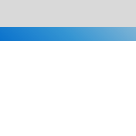
Каталог
Скидки
О нас
Новости
© 2026 Издательство «Статут»
ул. Лобачевского, 92, корп. 2
119454, г. Москва