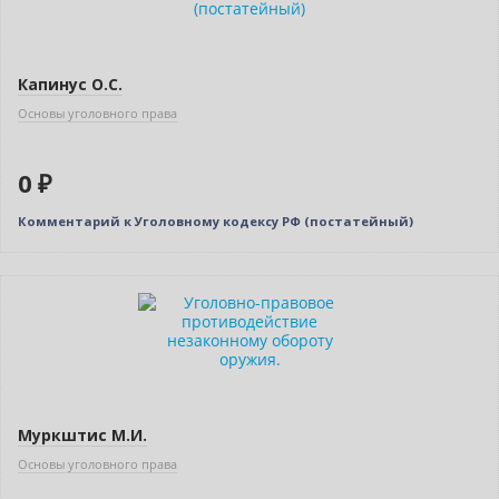
Капинус О.С.
Основы уголовного права
0 ₽
Комментарий к Уголовному кодексу РФ (постатейный)
Муркштис М.И.
Основы уголовного права