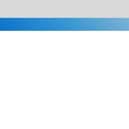
Каталог
Скидки
О нас
Новости
© 2026 Издательство «Статут»
ул. Лобачевского, 92, корп. 2
119454, г. Москва
+7 (495) 781-85-55