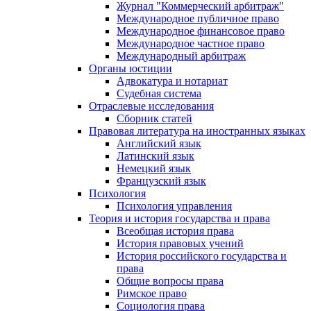
Журнал "Коммерческий арбитраж"
Международное публичное право
Международное финансовое право
Международное частное право
Международный арбитраж
Органы юстиции
Адвокатура и нотариат
Судебная система
Отраслевые исследования
Сборник статей
Правовая литература на иностранных языках
Английский язык
Латинский язык
Немецкий язык
Французский язык
Психология
Психология управления
Теория и история государства и права
Всеобщая история права
История правовых учений
История российского государства и
права
Общие вопросы права
Римское право
Социология права