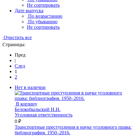
Не сортировать
Дате выпуска
По возрастанию
По убыванию
Не сортировать
Очистить все
Страницы:
Пред
|
След
1
2
Нет в наличии
В корзину
Белокобыльский Н.Н.
Уголовная ответственность
0 ₽
Транспортные преступления в науке уголовного права:
библиография. 1950–2016.