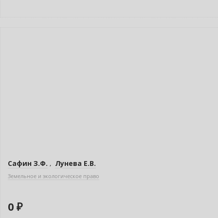
Нет в наличии
Сафин З.Ф.
,
Лунева Е.В.
Земельное и экологическое право
0 ₽