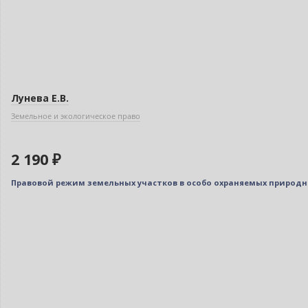
Лунева Е.В.
Земельное и экологическое право
2 190 ₽
Правовой режим земельных участков в особо охраняемых природн