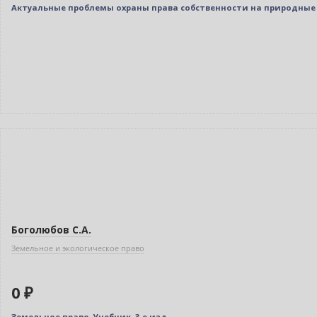
Актуальные проблемы охраны права собственности на природные
Нет в наличии
Боголюбов С.А.
Земельное и экологическое право
0 ₽
Земельное право. Учебник. 3-е изд.