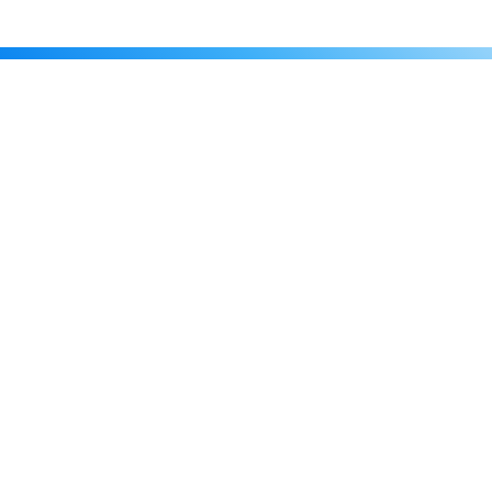
Каталог
Скидки
О нас
Новости
© 2026 Издательство «Статут»
ул. Лобачевского, 92, корп. 2
119454, г. Москва
+7 (495) 781-85-55
market@estatut.ru