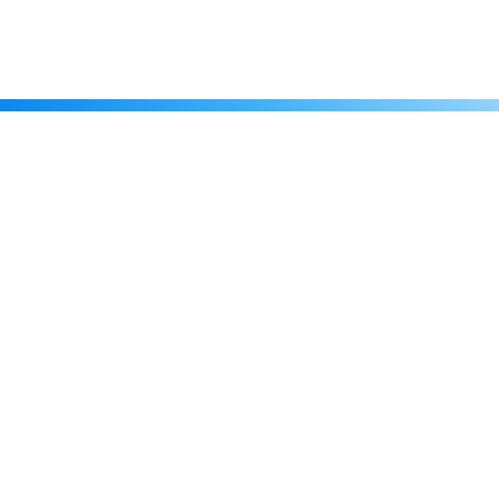
Каталог
Скидки
О нас
Новости
© 2026 Издательство «Статут»
ул. Лобачевского, 92, корп. 2
119454, г. Москва
+7 (495) 781-85-55