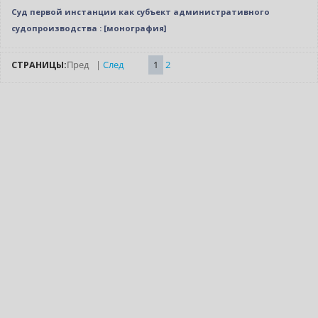
Суд первой инстанции как субъект административного
судопроизводства : [монография]
СТРАНИЦЫ:
Пред
|
След
1
2