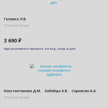
Бестселлер
Головко Л.В.
Уголовный процесс
3 690 ₽
Курс уголовного процесса. 4-е изд., испр. и доп.
Новинка
Константинова Д.М.
,
Забейда А.В.
,
Саркисян А.А.
Уголовный процесс