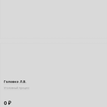
Новинка
Бестселлер
Нет в наличии
Головко Л.В.
Уголовный процесс
0 ₽