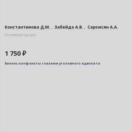
Константинова Д.М.
,
Забейда А.В.
,
Саркисян А.А.
Уголовный процесс
1 750 ₽
Бизнес-конфликты глазами уголовного адвоката