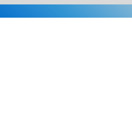
Каталог
Скидки
О нас
Новости
© 2026 Издательство «Статут»
ул. Лобачевского, 92, корп. 2
119454, г. Москва
+7 (495) 781-85-55
market@estatut.ru