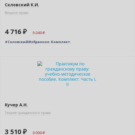
Скловский К.И.
Вещное право
4 716 ₽
5 240
#СкловскийИзбранное: Комплект.
–10% (скидка 390 ₽)
Новинка
Кучер А.Н.
Теория гражданского права
3 510 ₽
3 900